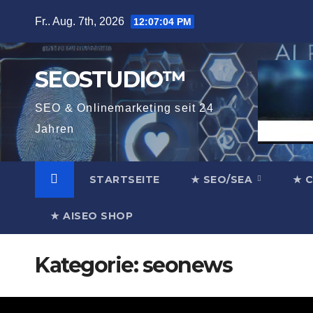
Zum
Fr.. Aug. 7th, 2026
12:07:05 PM
Inhalt
springen
SEOSTUDIO™
SEO & Onlinemarketing seit 24
Jahren
STARTSEITE
★ SEO/SEA
★ 
★ AISEO SHOP
Kategorie:
seonews