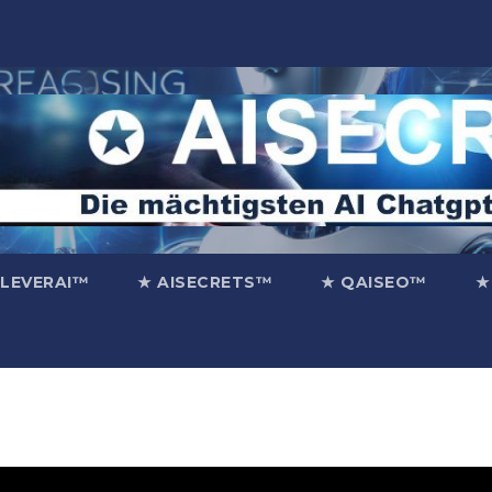
CLEVERAI™
★ AISECRETS™
★ QAISEO™
★