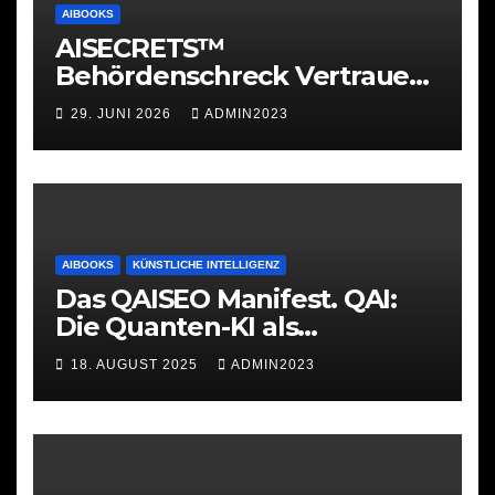
AIBOOKS
AISECRETS™
Behördenschreck Vertrauen.
Struktur. Unterstützung.
29. JUNI 2026
ADMIN2023
AIBOOKS
KÜNSTLICHE INTELLIGENZ
Das QAISEO Manifest. QAI:
Die Quanten-KI als
Werkzeug
18. AUGUST 2025
ADMIN2023