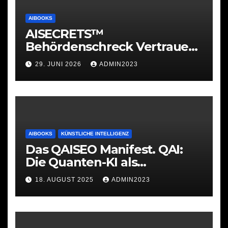
AIBOOKS
AISECRETS™
Behördenschreck Vertrauen.
Struktur. Unterstützung.
29. JUNI 2026
ADMIN2023
AIBOOKS
KÜNSTLICHE INTELLIGENZ
Das QAISEO Manifest. QAI:
Die Quanten-KI als
Werkzeug
18. AUGUST 2025
ADMIN2023