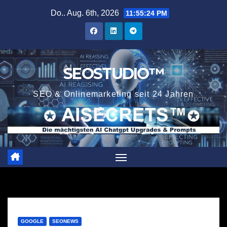
Zum
Do.. Aug. 6th, 2026
11:55:24 PM
Inhalt
springen
SEOSTUDIO™
SEO & Onlinemarketing seit 24 Jahren
GOOGLE
SEONEWS