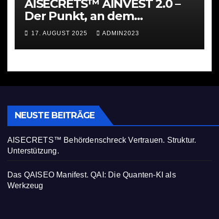
AISECRETS™ AINVEST 2.0 –
Der Punkt, an dem
Investieren ernst wird
17. AUGUST 2025
ADMIN2023
NEUSTE BEITRÄGE
AISECRETS™ Behördenschreck Vertrauen. Struktur.
Unterstützung.
Das QAISEO Manifest. QAI: Die Quanten-KI als
Werkzeug