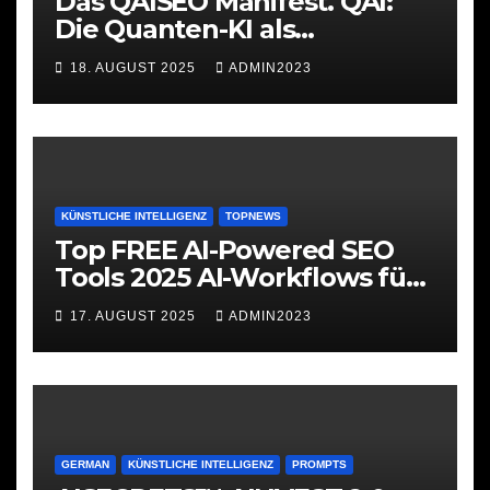
Das QAISEO Manifest. QAI:
Die Quanten-KI als
Werkzeug
18. AUGUST 2025
ADMIN2023
KÜNSTLICHE INTELLIGENZ
TOPNEWS
Top FREE AI-Powered SEO
Tools 2025 AI-Workflows für
SEO
17. AUGUST 2025
ADMIN2023
GERMAN
KÜNSTLICHE INTELLIGENZ
PROMPTS