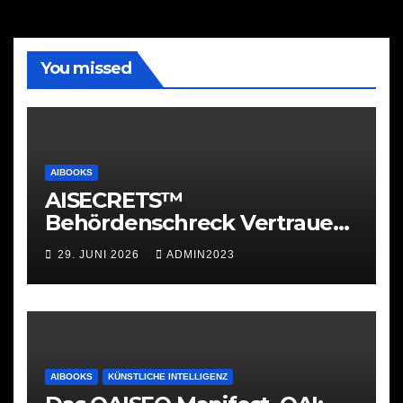
You missed
AIBOOKS
AISECRETS™
Behördenschreck Vertrauen.
Struktur. Unterstützung.
29. JUNI 2026
ADMIN2023
AIBOOKS
KÜNSTLICHE INTELLIGENZ