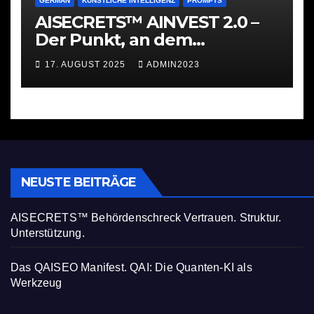
GERMAN
KÜNSTLICHE INTELLIGENZ
PROMPTS
AISECRETS™ AINVEST 2.0 –
Der Punkt, an dem
Investieren ernst wird
17. AUGUST 2025
ADMIN2023
NEUSTE BEITRÄGE
AISECRETS™ Behördenschreck Vertrauen. Struktur.
Unterstützung.
Das QAISEO Manifest. QAI: Die Quanten-KI als
Werkzeug