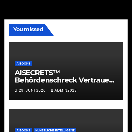
You missed
AIBOOKS
AISECRETS™
Behördenschreck Vertrauen.
Struktur. Unterstützung.
29. JUNI 2026
ADMIN2023
AIBOOKS
KÜNSTLICHE INTELLIGENZ