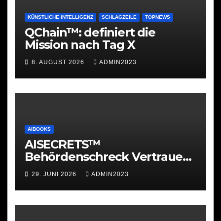
KÜNSTLICHE INTELLIGENZ
SCHLAGZEILE
TOPNEWS
QChain™: definiert die
Mission nach Tag X
8. AUGUST 2026
ADMIN2023
AIBOOKS
AISECRETS™
Behördenschreck Vertrauen.
Struktur. Unterstützung.
29. JUNI 2026
ADMIN2023