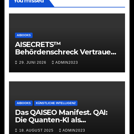
You missed
AIBOOKS
AISECRETS™
Behördenschreck Vertrauen.
Struktur. Unterstützung.
29. JUNI 2026
ADMIN2023
AIBOOKS
KÜNSTLICHE INTELLIGENZ
Das QAISEO Manifest. QAI:
Die Quanten-KI als
Werkzeug
18. AUGUST 2025
ADMIN2023