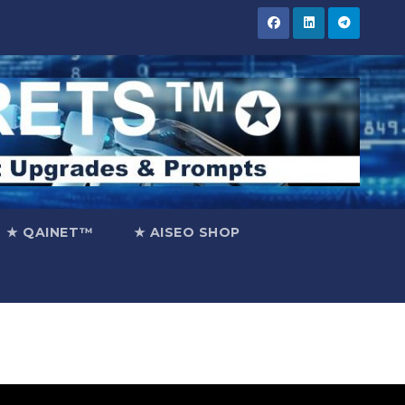
★ QAINET™
★ AISEO SHOP