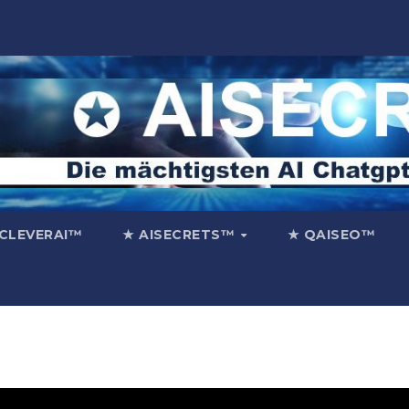
CLEVERAI™
★ AISECRETS™
★ QAISEO™