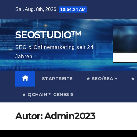
Zum
Sa.. Aug. 8th, 2026
10:54:26 AM
Inhalt
springen
SEOSTUDIO™
SEO & Onlinemarketing seit 24
Jahren
STARTSEITE
★ SEO/SEA
★ 
★ QCHAIN™ GENESIS
Autor:
Admin2023