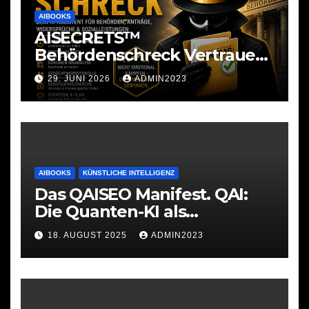
AIBOOKS
AISECRETS™
Behördenschreck Vertrauen.
Struktur. Unterstützung.
29. JUNI 2026
ADMIN2023
AIBOOKS
KÜNSTLICHE INTELLIGENZ
Das QAISEO Manifest. QAI:
Die Quanten-KI als
Werkzeug
18. AUGUST 2025
ADMIN2023