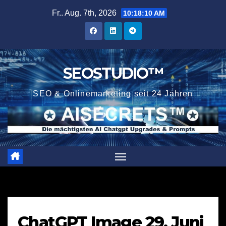
Zum
Fr.. Aug. 7th, 2026
10:18:10 AM
Inhalt
springen
SEOSTUDIO™
SEO & Onlinemarketing seit 24 Jahren
ChatGPT Image 29. Juni