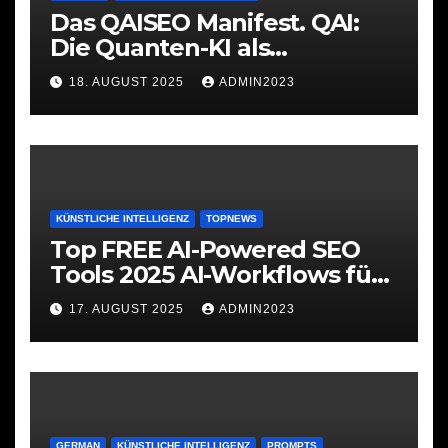
Das QAISEO Manifest. QAI:
Die Quanten-KI als
Werkzeug
18. AUGUST 2025
ADMIN2023
KÜNSTLICHE INTELLIGENZ
TOPNEWS
Top FREE AI-Powered SEO
Tools 2025 AI-Workflows für
SEO
17. AUGUST 2025
ADMIN2023
GERMAN
KÜNSTLICHE INTELLIGENZ
PROMPTS