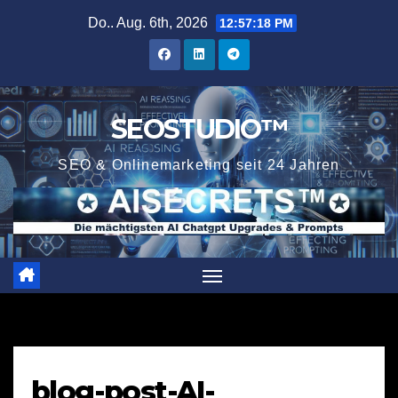
Zum
Do.. Aug. 6th, 2026
12:57:18 PM
Inhalt
springen
SEOSTUDIO™
SEO & Onlinemarketing seit 24 Jahren
blog-post-AI-