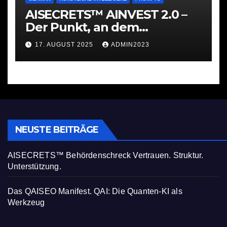
AISECRETS™ AINVEST 2.0 –
Der Punkt, an dem
Investieren ernst wird
17. AUGUST 2025
ADMIN2023
NEUSTE BEITRÄGE
AISECRETS™ Behördenschreck Vertrauen. Struktur.
Unterstützung.
Das QAISEO Manifest. QAI: Die Quanten-KI als
Werkzeug