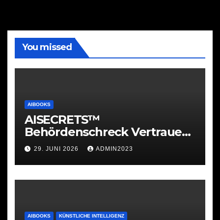
You missed
AIBOOKS
AISECRETS™
Behördenschreck Vertrauen.
Struktur. Unterstützung.
29. JUNI 2026
ADMIN2023
AIBOOKS
KÜNSTLICHE INTELLIGENZ