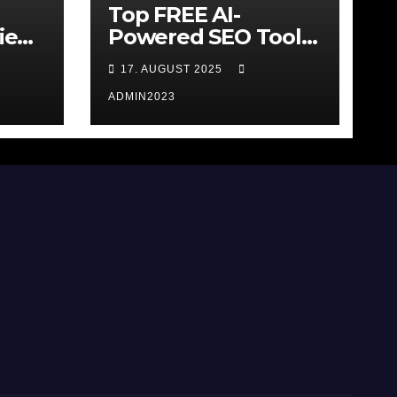
Top FREE AI-
ie
Powered SEO Tools
2025 AI-Workflows
17. AUGUST 2025
für SEO
ADMIN2023