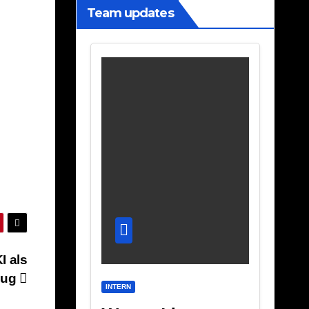
Team updates
I als
eug
INTERN