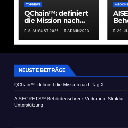
TOPNEWS
AIBOOK
QChain™: definiert
AIS
die Mission nach
Beh
Tag X
Vert
8. AUGUST 2026
ADMIN2023
29. J
Unte
NEUSTE BEITRÄGE
QChain™: definiert die Mission nach Tag X
AISECRETS™ Behördenschreck Vertrauen. Struktur.
Unterstützung.