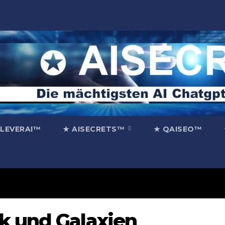
CLEVERAI™
★ AISECRETS™
★ QAISEO™
k und Galaxien