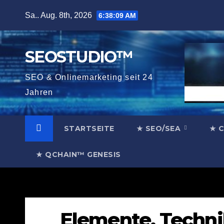
Zum
Sa.. Aug. 8th, 2026
6:38:10 AM
Inhalt
springen
SEOSTUDIO™
SEO & Onlinemarketing seit 24
Jahren
STARTSEITE
★ SEO/SEA
★ 
★ QCHAIN™ GENESIS
Elemente, Techni