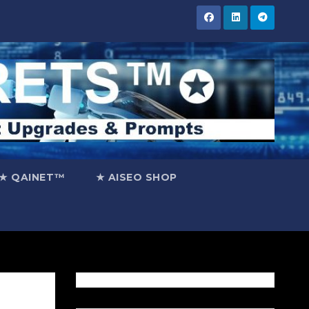
★ QAINET™
★ AISEO SHOP