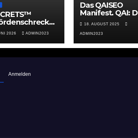
Das QAISEO
S
Manifest. QAI: D
ECRETS™
Quanten-KI als
ördenschreck
18. AUGUST 2025
Werkzeug
rauen. Struktur.
UNI 2026
ADMIN2023
ADMIN2023
rstützung.
Anmelden